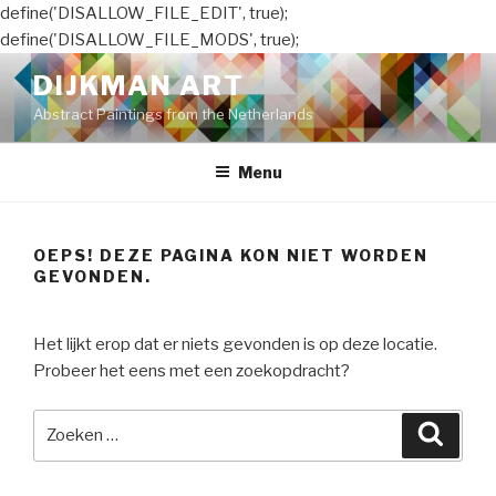
define('DISALLOW_FILE_EDIT', true);
define('DISALLOW_FILE_MODS', true);
Naar
DIJKMAN ART
de
Abstract Paintings from the Netherlands
inhoud
springen
Menu
OEPS! DEZE PAGINA KON NIET WORDEN
GEVONDEN.
Het lijkt erop dat er niets gevonden is op deze locatie.
Probeer het eens met een zoekopdracht?
Zoeken
Zoeke
naar: