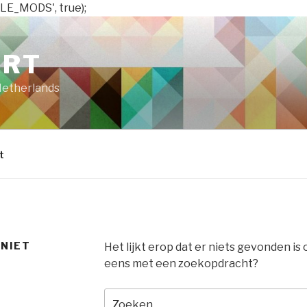
LE_MODS', true);
ART
Netherlands
t
 NIET
Het lijkt erop dat er niets gevonden is
eens met een zoekopdracht?
Zoeken