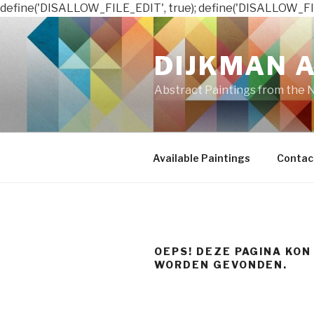
define('DISALLOW_FILE_EDIT', true); define('DISALLOW_FI
Naar
de
DIJKMAN 
inhoud
springen
Abstract Paintings from the 
Available Paintings
Contac
OEPS! DEZE PAGINA KON
WORDEN GEVONDEN.