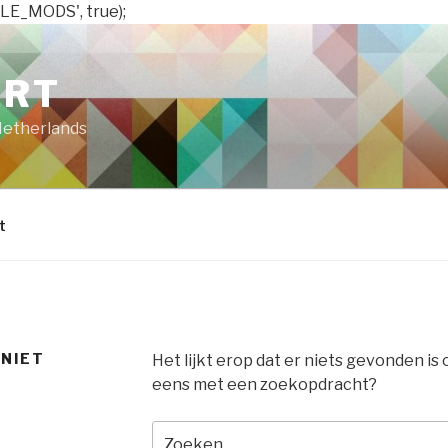
LE_MODS', true);
ART
Netherlands
t
 NIET
Het lijkt erop dat er niets gevonden is
eens met een zoekopdracht?
Zoeken