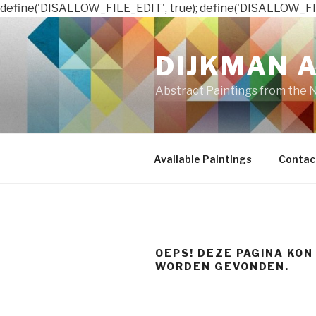
define('DISALLOW_FILE_EDIT', true); define('DISALLOW_FI
Naar
de
DIJKMAN 
inhoud
springen
Abstract Paintings from the 
Available Paintings
Contac
OEPS! DEZE PAGINA KON
WORDEN GEVONDEN.