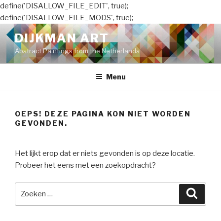
define('DISALLOW_FILE_EDIT', true);
define('DISALLOW_FILE_MODS', true);
Naar
DIJKMAN ART
de
Abstract Paintings from the Netherlands
inhoud
springen
Menu
OEPS! DEZE PAGINA KON NIET WORDEN
GEVONDEN.
Het lijkt erop dat er niets gevonden is op deze locatie.
Probeer het eens met een zoekopdracht?
Zoeken
Zoeke
naar: