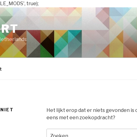
LE_MODS', true);
ART
Netherlands
t
 NIET
Het lijkt erop dat er niets gevonden is
eens met een zoekopdracht?
Zoeken