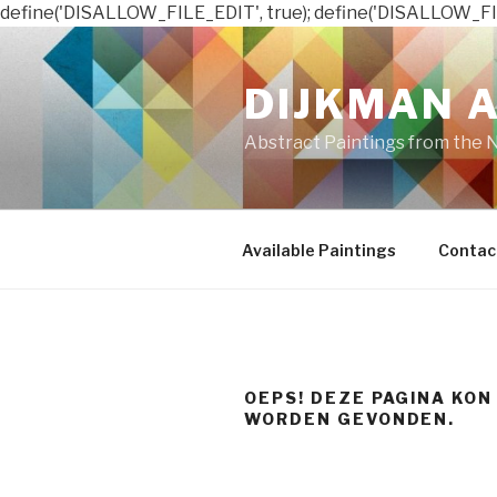
define('DISALLOW_FILE_EDIT', true); define('DISALLOW_FI
Naar
de
DIJKMAN 
inhoud
springen
Abstract Paintings from the 
Available Paintings
Contac
OEPS! DEZE PAGINA KON
WORDEN GEVONDEN.