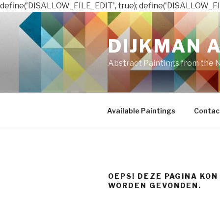
define('DISALLOW_FILE_EDIT', true); define('DISALLOW_FI
Naar
de
DIJKMAN 
inhoud
springen
Abstract Paintings from the 
Available Paintings
Contac
OEPS! DEZE PAGINA KON
WORDEN GEVONDEN.