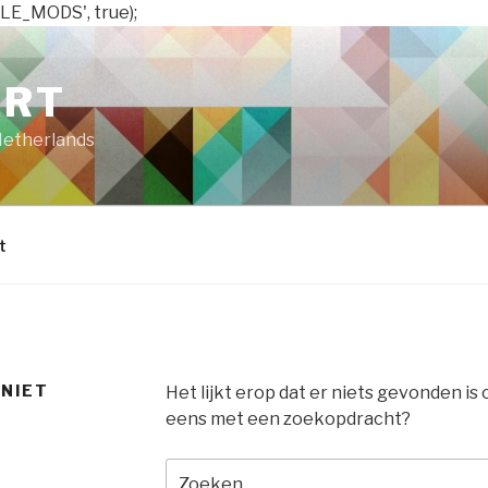
LE_MODS', true);
ART
Netherlands
t
 NIET
Het lijkt erop dat er niets gevonden is
eens met een zoekopdracht?
Zoeken