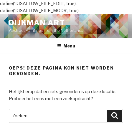
define('DISALLOW_FILE_EDIT', true);
define('DISALLOW_FILE_MODS', true);
Naar
DIJKMAN ART
de
Abstract Paintings from the Netherlands
inhoud
springen
Menu
OEPS! DEZE PAGINA KON NIET WORDEN
GEVONDEN.
Het lijkt erop dat er niets gevonden is op deze locatie.
Probeer het eens met een zoekopdracht?
Zoeken
Zoeke
naar: