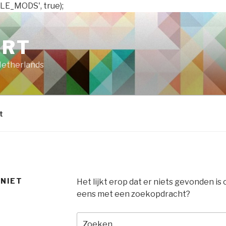
LE_MODS', true);
ART
Netherlands
t
 NIET
Het lijkt erop dat er niets gevonden is
eens met een zoekopdracht?
Zoeken