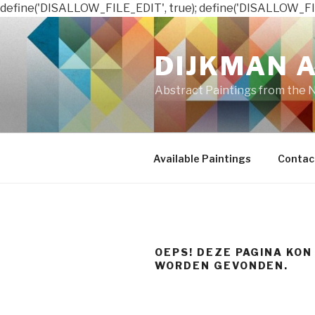
define('DISALLOW_FILE_EDIT', true); define('DISALLOW_FI
Naar
de
DIJKMAN 
inhoud
springen
Abstract Paintings from the 
Available Paintings
Contac
OEPS! DEZE PAGINA KON
WORDEN GEVONDEN.