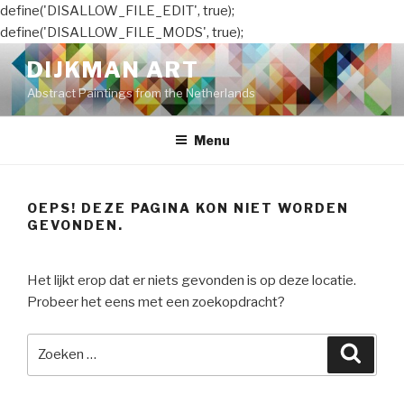
define('DISALLOW_FILE_EDIT', true);
define('DISALLOW_FILE_MODS', true);
Naar
DIJKMAN ART
de
Abstract Paintings from the Netherlands
inhoud
springen
Menu
OEPS! DEZE PAGINA KON NIET WORDEN
GEVONDEN.
Het lijkt erop dat er niets gevonden is op deze locatie.
Probeer het eens met een zoekopdracht?
Zoeken
Zoeke
naar: