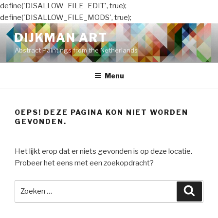
define('DISALLOW_FILE_EDIT', true);
define('DISALLOW_FILE_MODS', true);
Naar
DIJKMAN ART
de
Abstract Paintings from the Netherlands
inhoud
springen
Menu
OEPS! DEZE PAGINA KON NIET WORDEN
GEVONDEN.
Het lijkt erop dat er niets gevonden is op deze locatie.
Probeer het eens met een zoekopdracht?
Zoeken
Zoeke
naar: