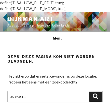
define('DISALLOW_FILE_EDIT', true);
define('DISALLOW_FILE_MODS', true);
Naar
DIJKMAN ART
de
Abstract Paintings from the Netherlands
inhoud
springen
Menu
OEPS! DEZE PAGINA KON NIET WORDEN
GEVONDEN.
Het lijkt erop dat er niets gevonden is op deze locatie.
Probeer het eens met een zoekopdracht?
Zoeken
Zoeke
naar: