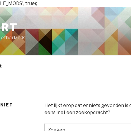
LE_MODS', true);
ART
Netherlands
t
 NIET
Het lijkt erop dat er niets gevonden is
eens met een zoekopdracht?
Zoeken