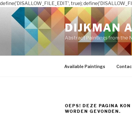
define('DISALLOW_FILE_EDIT', true); define('DISALLOW_FI
Naar
de
DIJKMAN 
inhoud
springen
Abstract Paintings from the 
Available Paintings
Contac
OEPS! DEZE PAGINA KON
WORDEN GEVONDEN.