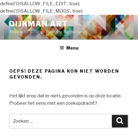
define('DISALLOW_FILE_EDIT', true);
define('DISALLOW_FILE_MODS', true);
Naar
DIJKMAN ART
de
Abstract Paintings from the Netherlands
inhoud
springen
Menu
OEPS! DEZE PAGINA KON NIET WORDEN
GEVONDEN.
Het lijkt erop dat er niets gevonden is op deze locatie.
Probeer het eens met een zoekopdracht?
Zoeken
Zoeke
naar: