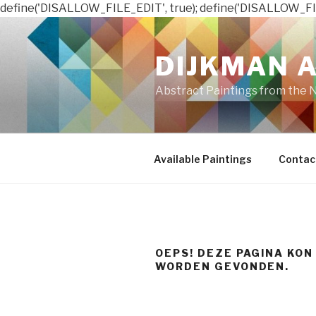
define('DISALLOW_FILE_EDIT', true); define('DISALLOW_FI
Naar
de
DIJKMAN 
inhoud
springen
Abstract Paintings from the 
Available Paintings
Contac
OEPS! DEZE PAGINA KON
WORDEN GEVONDEN.