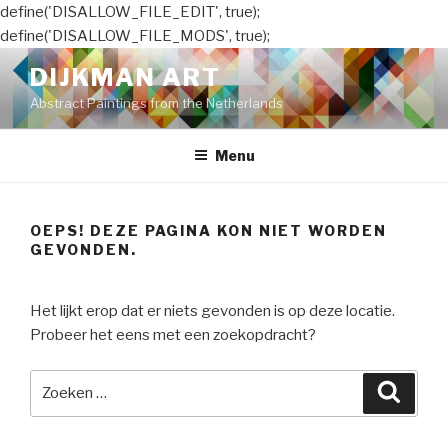
define('DISALLOW_FILE_EDIT', true);
define('DISALLOW_FILE_MODS', true);
Naar
DIJKMAN ART
de
Abstract Paintings from the Netherlands
inhoud
springen
Menu
OEPS! DEZE PAGINA KON NIET WORDEN
GEVONDEN.
Het lijkt erop dat er niets gevonden is op deze locatie.
Probeer het eens met een zoekopdracht?
Zoeken
Zoeke
naar: