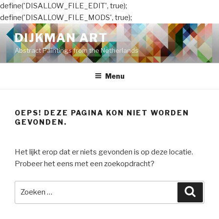
define('DISALLOW_FILE_EDIT', true);
define('DISALLOW_FILE_MODS', true);
Naar
DIJKMAN ART
de
Abstract Paintings from the Netherlands
inhoud
springen
Menu
OEPS! DEZE PAGINA KON NIET WORDEN
GEVONDEN.
Het lijkt erop dat er niets gevonden is op deze locatie.
Probeer het eens met een zoekopdracht?
Zoeken
Zoeke
naar: