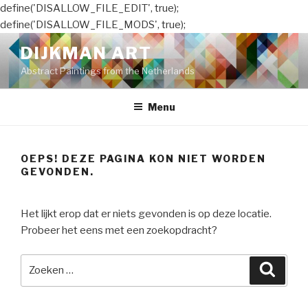
define('DISALLOW_FILE_EDIT', true);
define('DISALLOW_FILE_MODS', true);
Naar
DIJKMAN ART
de
Abstract Paintings from the Netherlands
inhoud
springen
Menu
OEPS! DEZE PAGINA KON NIET WORDEN
GEVONDEN.
Het lijkt erop dat er niets gevonden is op deze locatie.
Probeer het eens met een zoekopdracht?
Zoeken
Zoeke
naar: