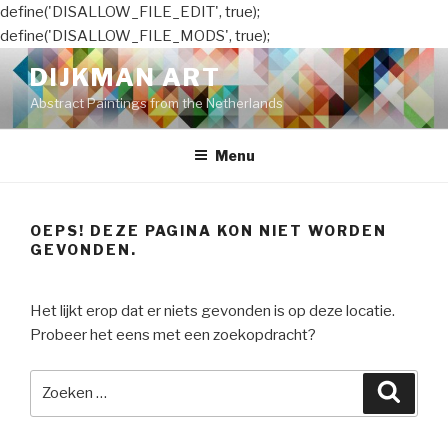
define('DISALLOW_FILE_EDIT', true);
define('DISALLOW_FILE_MODS', true);
Naar
DIJKMAN ART
de
Abstract Paintings from the Netherlands
inhoud
springen
Menu
OEPS! DEZE PAGINA KON NIET WORDEN
GEVONDEN.
Het lijkt erop dat er niets gevonden is op deze locatie.
Probeer het eens met een zoekopdracht?
Zoeken
Zoeke
naar: