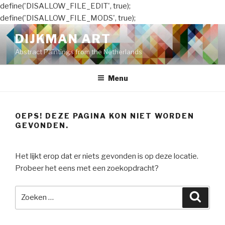
define('DISALLOW_FILE_EDIT', true);
define('DISALLOW_FILE_MODS', true);
Naar
DIJKMAN ART
de
Abstract Paintings from the Netherlands
inhoud
springen
Menu
OEPS! DEZE PAGINA KON NIET WORDEN
GEVONDEN.
Het lijkt erop dat er niets gevonden is op deze locatie.
Probeer het eens met een zoekopdracht?
Zoeken
Zoeke
naar: