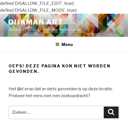
define('DISALLOW_FILE_EDIT', true);
define('DISALLOW_FILE_MODS', true);
Naar
DIJKMAN ART
de
Abstract Paintings from the Netherlands
inhoud
springen
Menu
OEPS! DEZE PAGINA KON NIET WORDEN
GEVONDEN.
Het lijkt erop dat er niets gevonden is op deze locatie.
Probeer het eens met een zoekopdracht?
Zoeken
Zoeke
naar: