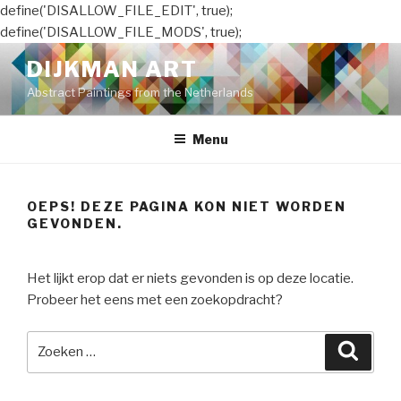
define('DISALLOW_FILE_EDIT', true);
define('DISALLOW_FILE_MODS', true);
Naar
DIJKMAN ART
de
Abstract Paintings from the Netherlands
inhoud
springen
Menu
OEPS! DEZE PAGINA KON NIET WORDEN
GEVONDEN.
Het lijkt erop dat er niets gevonden is op deze locatie.
Probeer het eens met een zoekopdracht?
Zoeken
Zoeke
naar: