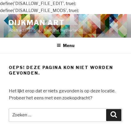
define('DISALLOW_FILE_EDIT', true);
define('DISALLOW_FILE_MODS', true);
Naar
DIJKMAN ART
de
Abstract Paintings from the Netherlands
inhoud
springen
Menu
OEPS! DEZE PAGINA KON NIET WORDEN
GEVONDEN.
Het lijkt erop dat er niets gevonden is op deze locatie.
Probeer het eens met een zoekopdracht?
Zoeken
Zoeke
naar: