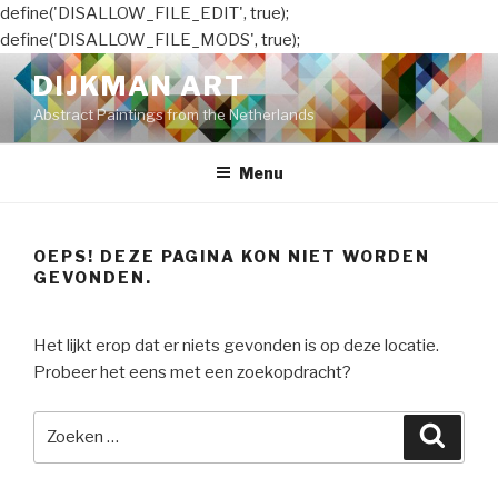
define('DISALLOW_FILE_EDIT', true);
define('DISALLOW_FILE_MODS', true);
Naar
DIJKMAN ART
de
Abstract Paintings from the Netherlands
inhoud
springen
Menu
OEPS! DEZE PAGINA KON NIET WORDEN
GEVONDEN.
Het lijkt erop dat er niets gevonden is op deze locatie.
Probeer het eens met een zoekopdracht?
Zoeken
Zoeke
naar: