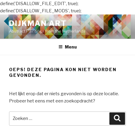
define('DISALLOW_FILE_EDIT', true);
define('DISALLOW_FILE_MODS', true);
Naar
DIJKMAN ART
de
Abstract Paintings from the Netherlands
inhoud
springen
Menu
OEPS! DEZE PAGINA KON NIET WORDEN
GEVONDEN.
Het lijkt erop dat er niets gevonden is op deze locatie.
Probeer het eens met een zoekopdracht?
Zoeken
Zoeke
naar: