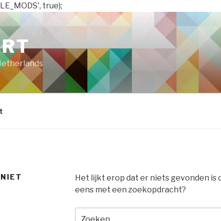
LE_MODS', true);
ART
Netherlands
t
 NIET
Het lijkt erop dat er niets gevonden is
eens met een zoekopdracht?
Zoeken