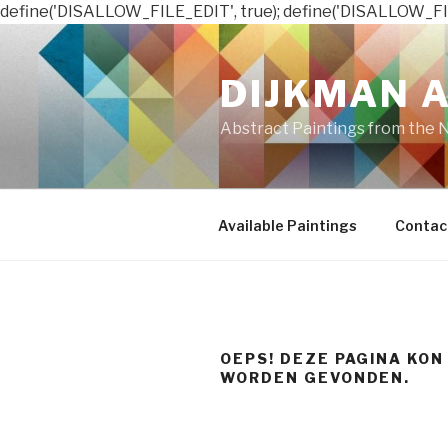
define('DISALLOW_FILE_EDIT', true); define('DISALLOW_FI
Naar
de
DIJKMAN 
inhoud
springen
Abstract Paintings from the 
Available Paintings
Contac
OEPS! DEZE PAGINA KON
WORDEN GEVONDEN.