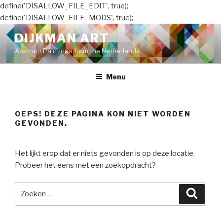
define('DISALLOW_FILE_EDIT', true);
define('DISALLOW_FILE_MODS', true);
Naar
DIJKMAN ART
de
Abstract Paintings from the Netherlands
inhoud
springen
Menu
OEPS! DEZE PAGINA KON NIET WORDEN
GEVONDEN.
Het lijkt erop dat er niets gevonden is op deze locatie.
Probeer het eens met een zoekopdracht?
Zoeken
Zoeke
naar: