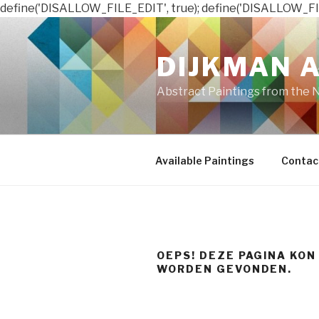
define('DISALLOW_FILE_EDIT', true); define('DISALLOW_FI
Naar
de
DIJKMAN 
inhoud
springen
Abstract Paintings from the 
Available Paintings
Contac
OEPS! DEZE PAGINA KON
WORDEN GEVONDEN.