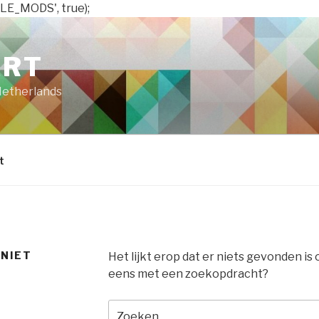
LE_MODS', true);
ART
Netherlands
t
 NIET
Het lijkt erop dat er niets gevonden is
eens met een zoekopdracht?
Zoeken