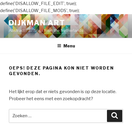
define('DISALLOW_FILE_EDIT', true);
define('DISALLOW_FILE_MODS', true);
Naar
DIJKMAN ART
de
Abstract Paintings from the Netherlands
inhoud
springen
Menu
OEPS! DEZE PAGINA KON NIET WORDEN
GEVONDEN.
Het lijkt erop dat er niets gevonden is op deze locatie.
Probeer het eens met een zoekopdracht?
Zoeken
Zoeke
naar: