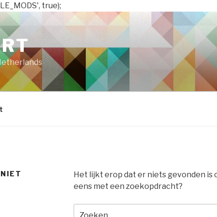
LE_MODS', true);
ART
Netherlands
t
 NIET
Het lijkt erop dat er niets gevonden is
eens met een zoekopdracht?
Zoeken