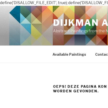
define('DISALLOW_FILE_EDIT', true); define('DISALLOW_FI
Naar
de
DIJKMAN 
inhoud
springen
Abstract Paintings from the 
Available Paintings
Contac
OEPS! DEZE PAGINA KON
WORDEN GEVONDEN.