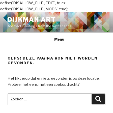
define('DISALLOW_FILE_EDIT', true);
define('DISALLOW_FILE_MODS', true);
Naar
DIJKMAN ART
de
Abstract Paintings from the Netherlands
inhoud
springen
Menu
OEPS! DEZE PAGINA KON NIET WORDEN
GEVONDEN.
Het lijkt erop dat er niets gevonden is op deze locatie.
Probeer het eens met een zoekopdracht?
Zoeken
Zoeke
naar: