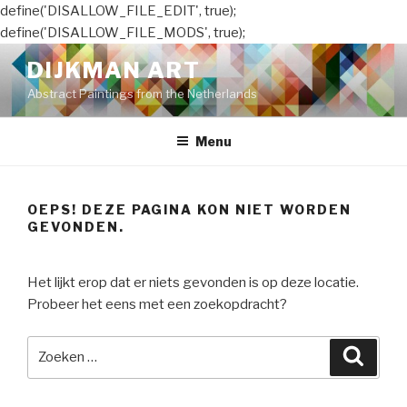
define('DISALLOW_FILE_EDIT', true);
define('DISALLOW_FILE_MODS', true);
Naar
DIJKMAN ART
de
Abstract Paintings from the Netherlands
inhoud
springen
Menu
OEPS! DEZE PAGINA KON NIET WORDEN
GEVONDEN.
Het lijkt erop dat er niets gevonden is op deze locatie.
Probeer het eens met een zoekopdracht?
Zoeken
Zoeke
naar: