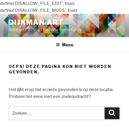
define('DISALLOW_FILE_EDIT', true);
define('DISALLOW_FILE_MODS', true);
Naar
DIJKMAN ART
de
Abstract Paintings from the Netherlands
inhoud
springen
Menu
OEPS! DEZE PAGINA KON NIET WORDEN
GEVONDEN.
Het lijkt erop dat er niets gevonden is op deze locatie.
Probeer het eens met een zoekopdracht?
Zoeken
Zoeke
naar: