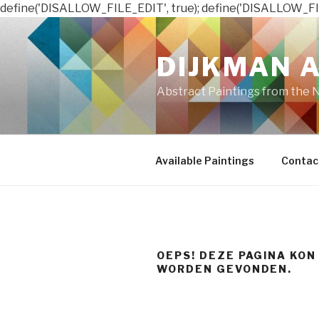
define('DISALLOW_FILE_EDIT', true); define('DISALLOW_FI
Naar
de
DIJKMAN 
inhoud
springen
Abstract Paintings from the 
Available Paintings
Contac
OEPS! DEZE PAGINA KON
WORDEN GEVONDEN.