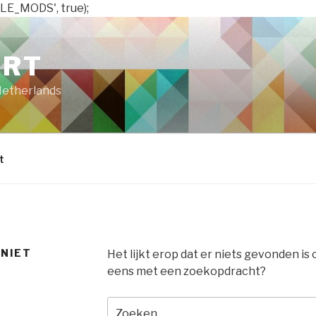
LE_MODS', true);
ART
Netherlands
t
 NIET
Het lijkt erop dat er niets gevonden is
eens met een zoekopdracht?
Zoeken