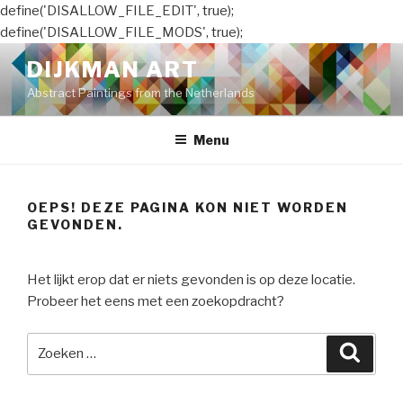
define('DISALLOW_FILE_EDIT', true);
define('DISALLOW_FILE_MODS', true);
Naar
DIJKMAN ART
de
Abstract Paintings from the Netherlands
inhoud
springen
Menu
OEPS! DEZE PAGINA KON NIET WORDEN
GEVONDEN.
Het lijkt erop dat er niets gevonden is op deze locatie.
Probeer het eens met een zoekopdracht?
Zoeken
Zoeke
naar: