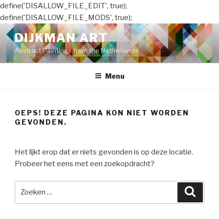
define('DISALLOW_FILE_EDIT', true);
define('DISALLOW_FILE_MODS', true);
Naar
DIJKMAN ART
de
Abstract Paintings from the Netherlands
inhoud
springen
Menu
OEPS! DEZE PAGINA KON NIET WORDEN
GEVONDEN.
Het lijkt erop dat er niets gevonden is op deze locatie.
Probeer het eens met een zoekopdracht?
Zoeken
Zoeke
naar: