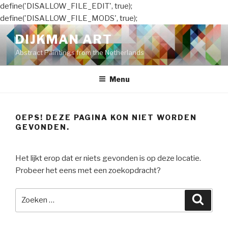
define('DISALLOW_FILE_EDIT', true);
define('DISALLOW_FILE_MODS', true);
Naar
DIJKMAN ART
de
Abstract Paintings from the Netherlands
inhoud
springen
Menu
OEPS! DEZE PAGINA KON NIET WORDEN
GEVONDEN.
Het lijkt erop dat er niets gevonden is op deze locatie.
Probeer het eens met een zoekopdracht?
Zoeken
Zoeke
naar: