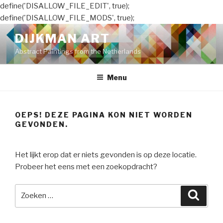
define('DISALLOW_FILE_EDIT', true);
define('DISALLOW_FILE_MODS', true);
Naar
DIJKMAN ART
de
Abstract Paintings from the Netherlands
inhoud
springen
Menu
OEPS! DEZE PAGINA KON NIET WORDEN
GEVONDEN.
Het lijkt erop dat er niets gevonden is op deze locatie.
Probeer het eens met een zoekopdracht?
Zoeken
Zoeke
naar: