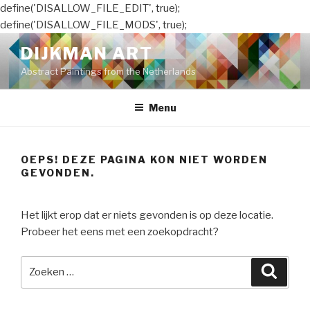
define('DISALLOW_FILE_EDIT', true);
define('DISALLOW_FILE_MODS', true);
Naar
DIJKMAN ART
de
Abstract Paintings from the Netherlands
inhoud
springen
Menu
OEPS! DEZE PAGINA KON NIET WORDEN
GEVONDEN.
Het lijkt erop dat er niets gevonden is op deze locatie.
Probeer het eens met een zoekopdracht?
Zoeken
Zoeke
naar: