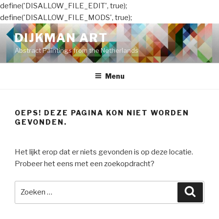
define('DISALLOW_FILE_EDIT', true);
define('DISALLOW_FILE_MODS', true);
Naar
DIJKMAN ART
de
Abstract Paintings from the Netherlands
inhoud
springen
Menu
OEPS! DEZE PAGINA KON NIET WORDEN
GEVONDEN.
Het lijkt erop dat er niets gevonden is op deze locatie.
Probeer het eens met een zoekopdracht?
Zoeken
Zoeke
naar: