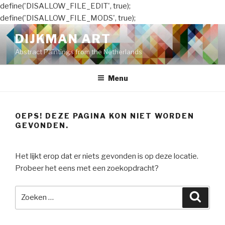
define('DISALLOW_FILE_EDIT', true);
define('DISALLOW_FILE_MODS', true);
Naar
DIJKMAN ART
de
Abstract Paintings from the Netherlands
inhoud
springen
Menu
OEPS! DEZE PAGINA KON NIET WORDEN
GEVONDEN.
Het lijkt erop dat er niets gevonden is op deze locatie.
Probeer het eens met een zoekopdracht?
Zoeken
Zoeke
naar: