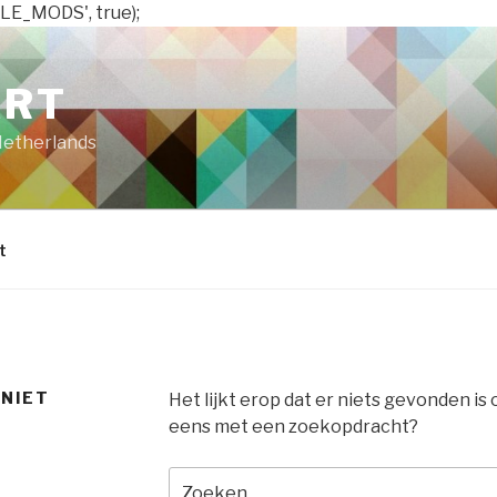
LE_MODS', true);
ART
Netherlands
t
 NIET
Het lijkt erop dat er niets gevonden is
eens met een zoekopdracht?
Zoeken