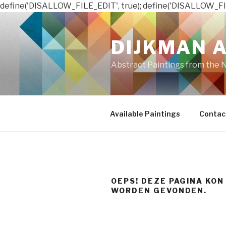
define('DISALLOW_FILE_EDIT', true); define('DISALLOW_FI
Naar
de
DIJKMAN 
inhoud
springen
Abstract Paintings from the 
Available Paintings
Contac
OEPS! DEZE PAGINA KON
WORDEN GEVONDEN.