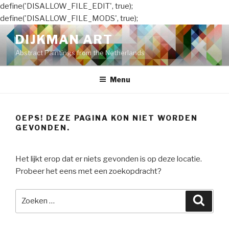
define('DISALLOW_FILE_EDIT', true);
define('DISALLOW_FILE_MODS', true);
Naar
DIJKMAN ART
de
Abstract Paintings from the Netherlands
inhoud
springen
Menu
OEPS! DEZE PAGINA KON NIET WORDEN
GEVONDEN.
Het lijkt erop dat er niets gevonden is op deze locatie.
Probeer het eens met een zoekopdracht?
Zoeken
Zoeke
naar: