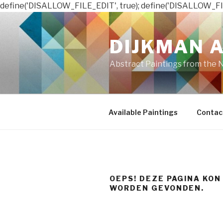
define('DISALLOW_FILE_EDIT', true); define('DISALLOW_FI
Naar
de
DIJKMAN 
inhoud
springen
Abstract Paintings from the 
Available Paintings
Contac
OEPS! DEZE PAGINA KON
WORDEN GEVONDEN.