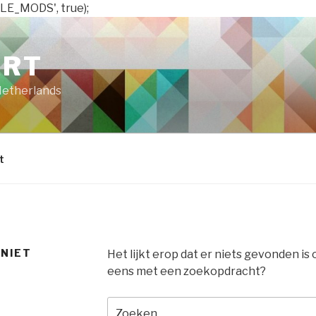
LE_MODS', true);
ART
Netherlands
t
 NIET
Het lijkt erop dat er niets gevonden is
eens met een zoekopdracht?
Zoeken