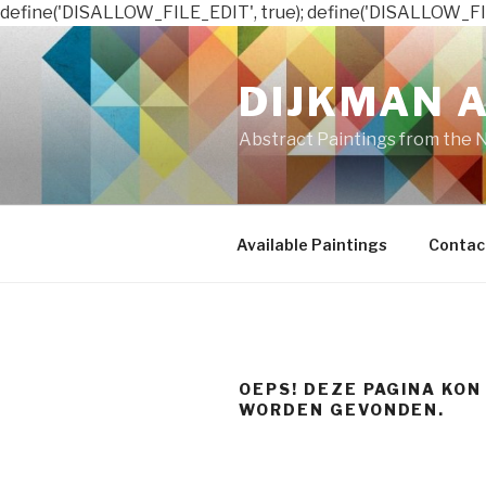
define('DISALLOW_FILE_EDIT', true); define('DISALLOW_FI
Naar
de
DIJKMAN 
inhoud
springen
Abstract Paintings from the 
Available Paintings
Contac
OEPS! DEZE PAGINA KON
WORDEN GEVONDEN.