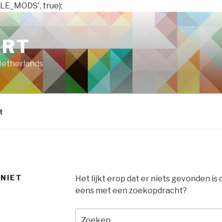
LE_MODS', true);
ART
Netherlands
t
 NIET
Het lijkt erop dat er niets gevonden is
eens met een zoekopdracht?
Zoeken