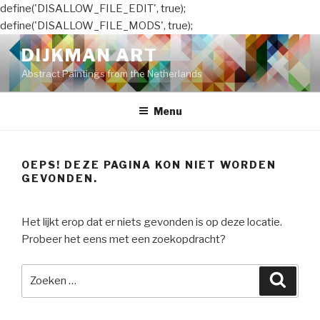
define('DISALLOW_FILE_EDIT', true);
define('DISALLOW_FILE_MODS', true);
Naar
DIJKMAN ART
de
Abstract Paintings from the Netherlands
inhoud
springen
Menu
OEPS! DEZE PAGINA KON NIET WORDEN
GEVONDEN.
Het lijkt erop dat er niets gevonden is op deze locatie.
Probeer het eens met een zoekopdracht?
Zoeken
Zoeke
naar: