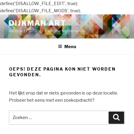
define('DISALLOW_FILE_EDIT', true);
define('DISALLOW_FILE_MODS', true);
Naar
DIJKMAN ART
de
Abstract Paintings from the Netherlands
inhoud
springen
Menu
OEPS! DEZE PAGINA KON NIET WORDEN
GEVONDEN.
Het lijkt erop dat er niets gevonden is op deze locatie.
Probeer het eens met een zoekopdracht?
Zoeken
Zoeke
naar: