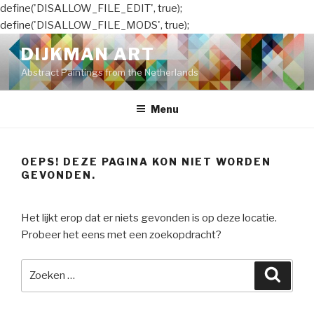
define('DISALLOW_FILE_EDIT', true);
define('DISALLOW_FILE_MODS', true);
Naar
DIJKMAN ART
de
Abstract Paintings from the Netherlands
inhoud
springen
Menu
OEPS! DEZE PAGINA KON NIET WORDEN
GEVONDEN.
Het lijkt erop dat er niets gevonden is op deze locatie.
Probeer het eens met een zoekopdracht?
Zoeken
Zoeke
naar: