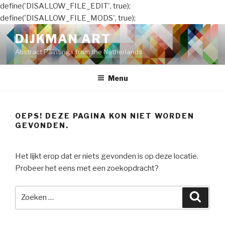
define('DISALLOW_FILE_EDIT', true);
define('DISALLOW_FILE_MODS', true);
Naar
DIJKMAN ART
de
Abstract Paintings from the Netherlands
inhoud
springen
Menu
OEPS! DEZE PAGINA KON NIET WORDEN
GEVONDEN.
Het lijkt erop dat er niets gevonden is op deze locatie.
Probeer het eens met een zoekopdracht?
Zoeken
Zoeke
naar: