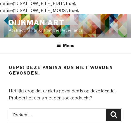
define('DISALLOW_FILE_EDIT', true);
define('DISALLOW_FILE_MODS', true);
Naar
DIJKMAN ART
de
Abstract Paintings from the Netherlands
inhoud
springen
Menu
OEPS! DEZE PAGINA KON NIET WORDEN
GEVONDEN.
Het lijkt erop dat er niets gevonden is op deze locatie.
Probeer het eens met een zoekopdracht?
Zoeken
Zoeke
naar: