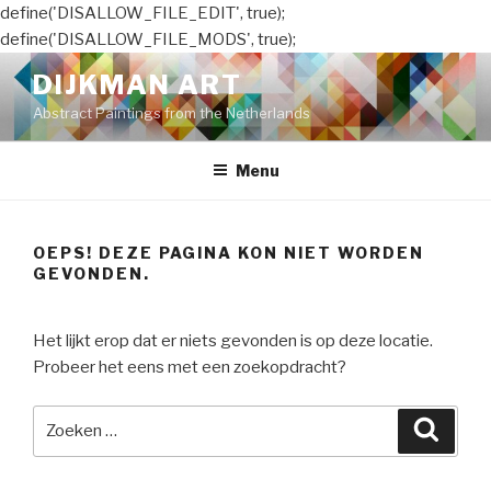
define('DISALLOW_FILE_EDIT', true);
define('DISALLOW_FILE_MODS', true);
Naar
DIJKMAN ART
de
Abstract Paintings from the Netherlands
inhoud
springen
Menu
OEPS! DEZE PAGINA KON NIET WORDEN
GEVONDEN.
Het lijkt erop dat er niets gevonden is op deze locatie.
Probeer het eens met een zoekopdracht?
Zoeken
Zoeke
naar: